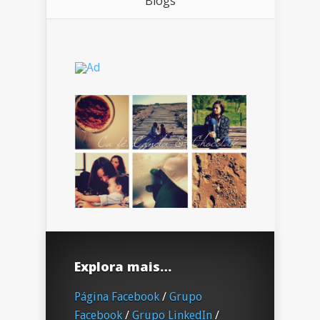
Blogs
Explora mais…
Página Facebook
/
Grupo
Facebook
/
Grupo LinkedIn
/