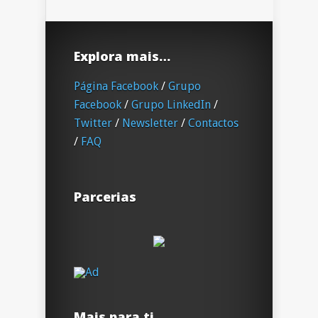
Explora mais…
Página Facebook
/
Grupo
Facebook
/
Grupo LinkedIn
/
Twitter
/
Newsletter
/
Contactos
/
FAQ
Parcerias
Mais para ti