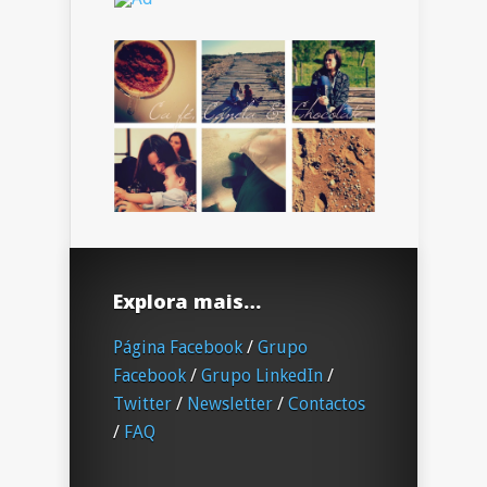
Explora mais…
Página Facebook
/
Grupo
Facebook
/
Grupo LinkedIn
/
Twitter
/
Newsletter
/
Contactos
/
FAQ