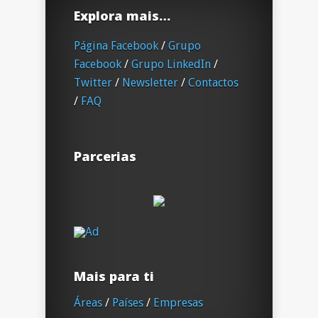
Explora mais…
Página Facebook
/
Grupo
Facebook
/
Grupo LinkedIn
/
Twitter
/
Newsletter
/
Contactos
/
FAQ
Parcerias
Mais para ti
Áreas
/
Países
/
Empresas