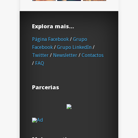
Explora mais…
Página Facebook
/
Grupo
Facebook
/
Grupo LinkedIn
/
Twitter
/
Newsletter
/
Contactos
/
FAQ
Parcerias