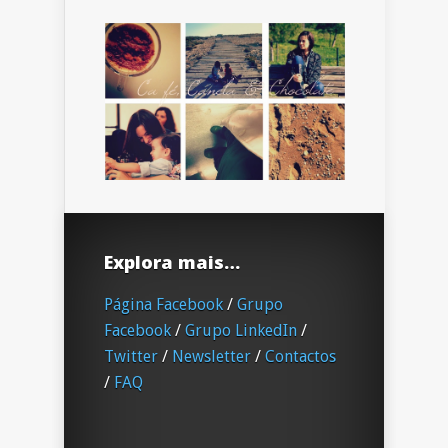
Explora mais…
Página Facebook
/
Grupo
Facebook
/
Grupo LinkedIn
/
Twitter
/
Newsletter
/
Contactos
/
FAQ