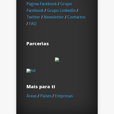
Página Facebook
/
Grupo
Facebook
/
Grupo LinkedIn
/
Twitter
/
Newsletter
/
Contactos
/
FAQ
Parcerias
Mais para ti
Áreas
/
Países
/
Empresas