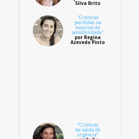
Silva Brito
"Crónicas
perdidas na
esquina da
sensibilidade"
por Regina
Azevedo Pinto
"Crónicas
de saída de
urgência"