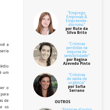
"Emprego,
Empresas &
Empreende-
dorismo"
por Rute da
Silva Brito
"Crónicas
evê a
perdidas na
seria
esquina da
sensibilidade"
por Regina
Azevedo Pinto
Médio
 é um
"Crónicas
de saída de
urgência"
por Sofia
ber o
Serrano
 para
as de
OUTROS
se os
"Estórias d'outro