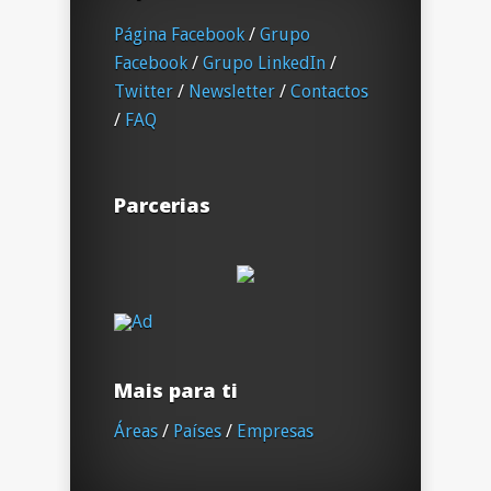
Página Facebook
/
Grupo
Facebook
/
Grupo LinkedIn
/
Twitter
/
Newsletter
/
Contactos
/
FAQ
Parcerias
Mais para ti
Áreas
/
Países
/
Empresas