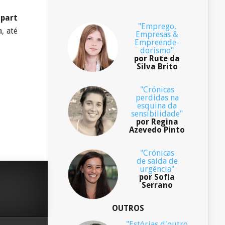
 part
"Emprego,
, até
Empresas &
Empreende-
dorismo"
por Rute da
Silva Brito
"Crónicas
perdidas na
esquina da
sensibilidade"
por Regina
Azevedo Pinto
"Crónicas
de saída de
urgência"
por Sofia
Serrano
OUTROS
"Estórias d'outro