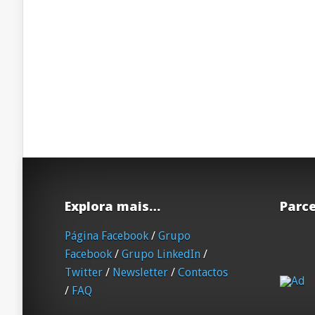
Explora mais…
Parce
Página Facebook
/
Grupo
Facebook
/
Grupo LinkedIn
/
Twitter
/
Newsletter
/
Contactos
/
FAQ