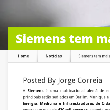
Siemens tem ma
Home
Notícias
Siemens tem mais
Posted By
Jorge Correia
A
Siemens
é uma multinacional alemã de eng
principais estão sediados em Berlim, Munique e
Energia, Medicina e Infraestruduras de Cid
empregam mais de
420 mil pessoas
, estando pr