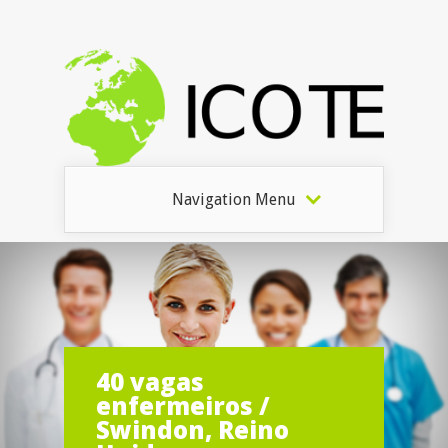
Navigation Menu
40 vagas
enfermeiros /
Swindon, Reino