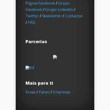
Página Facebook
/
Grupo
Facebook
/
Grupo LinkedIn
/
Twitter
/
Newsletter
/
Contactos
/
FAQ
Parcerias
Mais para ti
Áreas
/
Países
/
Empresas