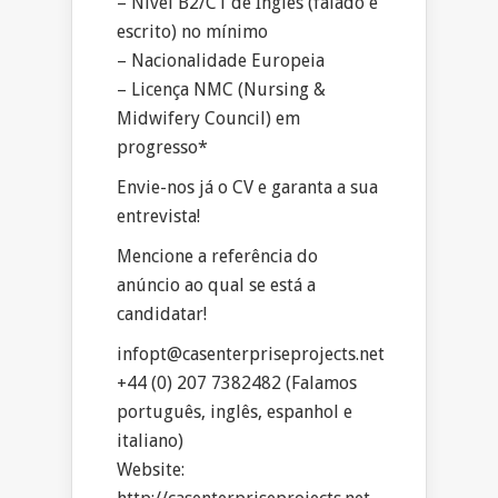
– Nível B2/C1 de Inglês (falado e
escrito) no mínimo
– Nacionalidade Europeia
– Licença NMC (Nursing &
Midwifery Council) em
progresso*
Envie-nos já o CV e garanta a sua
entrevista!
Mencione a referência do
anúncio ao qual se está a
candidatar!
infopt@casenterpriseprojects.net
+44 (0) 207 7382482 (Falamos
português, inglês, espanhol e
italiano)
Website: