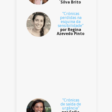
Silva Brito
"Crónicas
perdidas na
esquina da
sensibilidade"
por Regina
Azevedo Pinto
"Crónicas
de saída de
urgência"