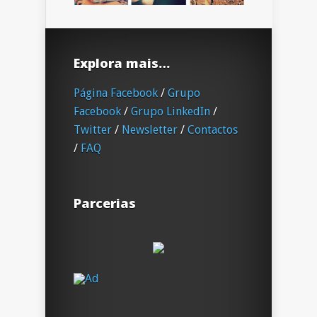
Explora mais…
Página Facebook
/
Grupo
Facebook
/
Grupo LinkedIn
/
Twitter
/
Newsletter
/
Contactos
/
FAQ
Parcerias